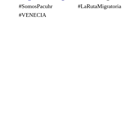
#SomosPacuhr #LaRutaMigratoria
#VENECIA