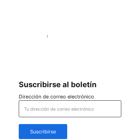
ejercer tu derecho al voto en las próximas elecciones
municipales siendo extranjero.
Nancy Navas Vargas
1 min read
1
2
3
4
8
Suscribirse al boletín
Dirección de correo electrónico
Suscribirse